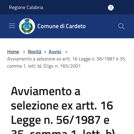
Salta al contenuto principale
Regione Calabria
Comune di Cardeto
Home
>
Novità
>
Avvisi
>
Avviamento a selezione ex artt. 16 Legge n. 56/1987 e 35,
comma 1, lett. b), D.lgs. n. 165/2001
Avviamento a
selezione ex artt. 16
Legge n. 56/1987 e
35, comma 1, lett. b),