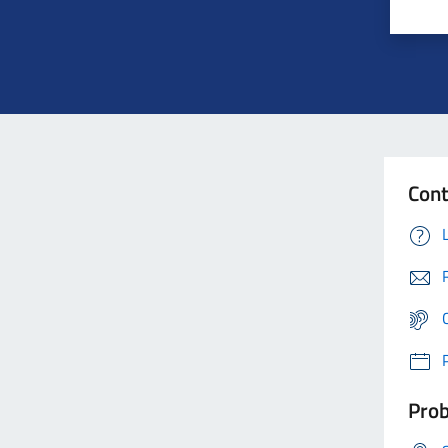
Cont
Prob