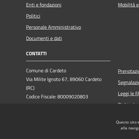
Enti e fondazioni
Mobilità e
Politici
Personale Amministrativo
Documenti e dati
CONTATTI
Comune di Cardeto
Prenotaz
Via Milite Ignoto 67, 89060 Cardeto
Segnalazi
(RC)
Leggi le 
Codice Fiscale: 80009020803
Richiesta
PEC:
protocollo.cardeto@asmepec.legalmail.it
Questo sito 
Centralino Unico: 0965 343012
alla navig