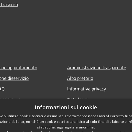
 trasporti
ione appuntamento
Amministrazione trasparente
one disservizio
Albo pretorio
FAQ
Informativa privacy
 assistenza
Note legali
Informazioni sui cookie
Dichiarazione di accessibilità
web utilizza cookie tecnici e assimilati strettamente necessari al corretto fu
azione del sito, nonché un cookie tecnico analitico al solo fine di elaborare i
statistiche, aggregate e anonime.