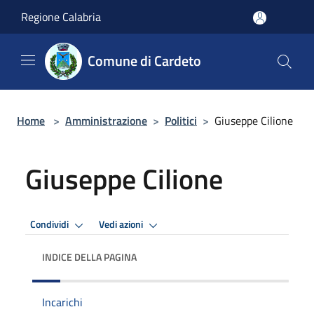
Salta al contenuto principale
Regione Calabria
Comune di Cardeto
Home
>
Amministrazione
>
Politici
>
Giuseppe Cilione
Giuseppe Cilione
Condividi
Vedi azioni
INDICE DELLA PAGINA
Incarichi