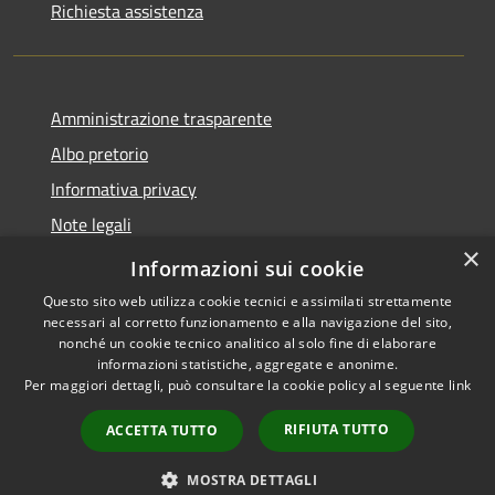
Richiesta assistenza
Amministrazione trasparente
Albo pretorio
Informativa privacy
Note legali
×
Dichiarazione di accessibilità
Informazioni sui cookie
Questo sito web utilizza cookie tecnici e assimilati strettamente
necessari al corretto funzionamento e alla navigazione del sito,
nonché un cookie tecnico analitico al solo fine di elaborare
informazioni statistiche, aggregate e anonime.
RSS
Copyright © 2026 • Comune di
Per maggiori dettagli, può consultare la cookie policy al seguente
link
Accessibilità
Cardeto • Powered by
Privacy
Municipium
Accesso
•
RIFIUTA TUTTO
ACCETTA TUTTO
Cookie
redazione
Mappa del sito
MOSTRA DETTAGLI