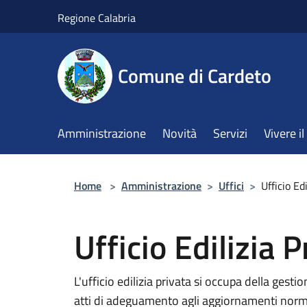
Salta al contenuto principale
Regione Calabria
Comune di Cardeto
Amministrazione
Novità
Servizi
Vivere 
Home
>
Amministrazione
>
Uffici
>
Ufficio Ed
Ufficio Edilizia P
L'ufficio edilizia privata si occupa della gestio
atti di adeguamento agli aggiornamenti norma