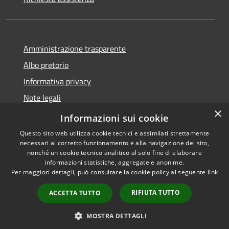
Amministrazione trasparente
Albo pretorio
Informativa privacy
Note legali
×
Dichiarazione di accessibilità
Informazioni sui cookie
Questo sito web utilizza cookie tecnici e assimilati strettamente
necessari al corretto funzionamento e alla navigazione del sito,
nonché un cookie tecnico analitico al solo fine di elaborare
informazioni statistiche, aggregate e anonime.
RSS
Copyright © 2026 • Comune di
Per maggiori dettagli, può consultare la cookie policy al seguente
link
Accessibilità
Cardeto • Powered by
Privacy
Municipium
Accesso
•
RIFIUTA TUTTO
ACCETTA TUTTO
Cookie
redazione
Mappa del sito
MOSTRA DETTAGLI