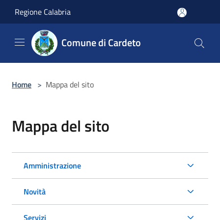
Salta al contenuto principale
Regione Calabria
Comune di Cardeto
Home
>
Mappa del sito
Mappa del sito
Amministrazione
Novità
Servizi