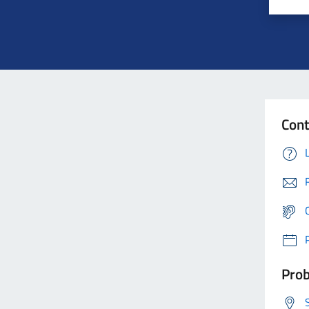
Cont
Prob