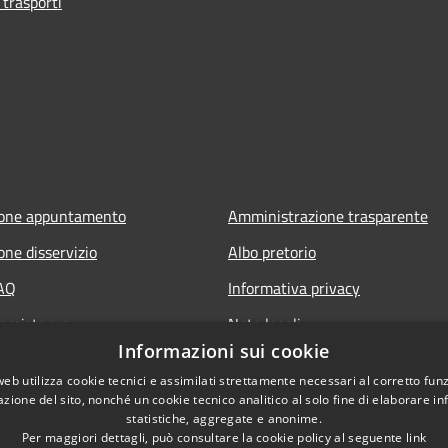
 trasporti
ione appuntamento
Amministrazione trasparente
one disservizio
Albo pretorio
FAQ
Informativa privacy
 assistenza
Note legali
Informazioni sui cookie
Dichiarazione di accessibilità
web utilizza cookie tecnici e assimilati strettamente necessari al corretto fu
azione del sito, nonché un cookie tecnico analitico al solo fine di elaborare i
statistiche, aggregate e anonime.
Per maggiori dettagli, può consultare la cookie policy al seguente
link