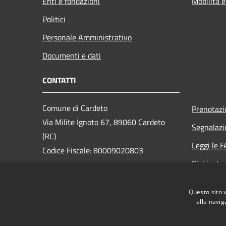
Enti e fondazioni
Mobilità e
Politici
Personale Amministrativo
Documenti e dati
CONTATTI
Comune di Cardeto
Prenotaz
Via Milite Ignoto 67, 89060 Cardeto
Segnalazi
(RC)
Leggi le 
Codice Fiscale: 80009020803
Richiesta
PEC:
protocollo.cardeto@asmepec.legalmail.it
Questo sito 
Centralino Unico: 0965 343012
alla navig